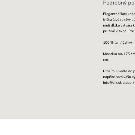
Podrobný po
Elegantné šaty koše
trištvrťové rukávy 
midi dĺžke vytvára 
pruživé vlákno. Pre 
100 % ľan / Ľahký, 
Modelka má 175 cm, 
cm.
Prosím, uveďte do p
napíšte nám vašu v
info@zik.sk alebo 