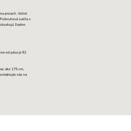
na prsiach. Voľné
 Polkruhová s
ukňa v
eobsahujú žiadne
kne od pása je 92
iac ako 175 cm,
ontaktujte nás na