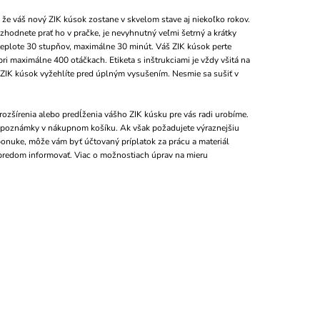
 že váš nový ZIK kúsok zostane v skvelom stave aj niekoľko rokov.
zhodnete prať ho v pračke, je nevyhnutný veľmi šetrný a krátky
teplote 30 stupňov, maximálne 30 minút. Váš ZIK kúsok perte
ri maximálne 400 otáčkach. Etiketa s inštrukciami je vždy všitá na
 ZIK kúsok vyžehlíte pred úplným vysušením. Nesmie sa sušiť v
ozšírenia alebo predĺženia vášho ZIK kúsku pre vás radi urobíme.
o poznámky v nákupnom košíku. Ak však požadujete výraznejšiu
 ponuke, môže vám byť účtovaný príplatok za prácu a materiál
predom informovať. Viac o možnostiach úprav na mieru