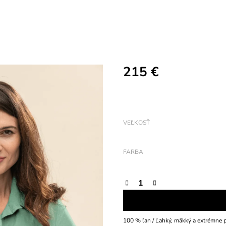
215 €
Jednotková
cena:
VEĽKOSŤ
FARBA
100 % ľan / Ľahký, mäkký a extrémne p