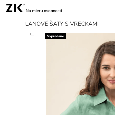
Prejsť
na
obsah
ĽANOVÉ ŠATY S VRECKAMI
Vypredané