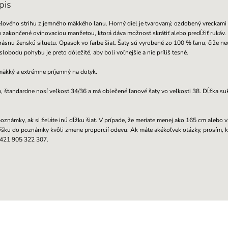
pis
ľového strihu z jemného mäkkého ľanu. Horný diel je tvarovaný, ozdobený vreckami 
sú zakončené ovinovaciou manžetou, ktorá dáva možnosť skrátiť alebo predĺžiť rukáv.
krásnu ženskú siluetu
. Opasok vo farbe šiat. Šaty sú vyrobené zo 100 % ľanu, čiže n
slobodu pohybu je preto dôležité, aby boli voľnejšie a nie príliš tesné.
mäkký a extrémne príjemný na dotyk.
štandardne nosí veľkosť 34/36 a má oblečené ľanové šaty vo veľkosti 38. Dĺžka su
oznámky, ak si želáte inú dĺžku šiat.
V prípade, že meriate menej ako 165 cm alebo v
ýšku do poznámky kvôli zmene proporcií odevu.
Ak máte akékoľvek otázky, prosím, k
+421 905 322 307.