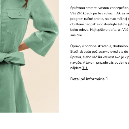
Správnou starostlivosťou zabezpečíte,
Váš ZIK kúsok perte v rukách. Ak sa ro
program ručné pranie, na maximálnej 
obrátený naopak a odstreďujte šetrne p
boku odevu. Najlepšie urobíte, ak Váš
sušičke.
Úpravy v podobe skrátenia, drobného r
Stačí, ak vašu požiadavku uvediete d
úpravu, alebo väčšiu veľkosť ako je v
navyše. V takom prípade vás budeme 
nájdete
TU.
Detailné informácie