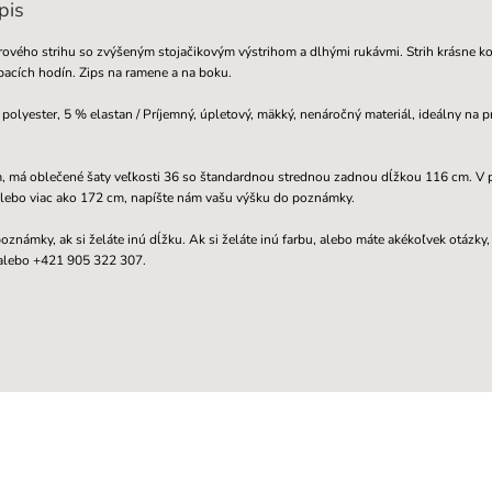
pis
ového strihu so zvýšeným stojačikovým výstrihom a dlhými rukávmi. Strih krásne ko
ýpacích hodín. Zips na ramene a na boku.
polyester, 5 % elastan / Príjemný, úpletový, mäkký, nenáročný materiál, ideálny na
 má oblečené šaty veľkosti 36 so štandardnou strednou zadnou dĺžkou 116 cm. V pr
lebo viac ako 172 cm, napíšte nám vašu výšku do poznámky.
oznámky, ak si želáte inú dĺžku. Ak si želáte inú farbu, alebo máte akékoľvek otázky,
 alebo +421 905 322 307.