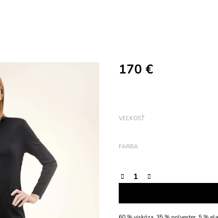
170 €
Jednotková
cena:
VEĽKOSŤ
FARBA
60 % viskóza, 35 % polyester, 5 % elas