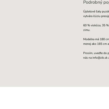
Podrobný po
Úpletové šaty puzdr
vytvára ilúziu pres
60 % viskóza, 35 % 
zimu.
Modelka má 180 cm,
menej ako 165 cm a
Prosím, uveďte do p
nás na info@zik.sk