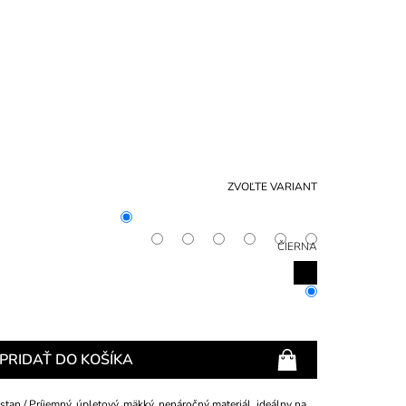
NÁKU
KOŠÍ
ZVOĽTE VARIANT
ČIERNA
PRIDAŤ DO KOŠÍKA
tan / Príjemný, úpletový, mäkký, nenáročný materiál, ideálny na