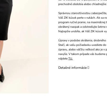
prechodné obdobia alebo chladnejšie 
Správnou starostlivosťou zabezpečíte,
Váš ZIK kúsok perte v rukách. Ak sa ro
program ručné pranie, na maximálnej 
obrátený naopak a odstreďujte šetrne n
Najlepšie urobíte, ak Váš ZIK kúsok v
Úpravy v podobe skrátenia, drobného r
Stačí, ak vašu požiadavku uvediete d
úpravu, alebo väčšiu veľkosť ako je v
navyše. V takom prípade vás budeme 
nájdete
TU.
Detailné informácie