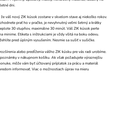
letné dni.
 že váš nový ZIK kúsok zostane v skvelom stave aj niekoľko rokov.
zhodnete prať ho v pračke, je nevyhnutný veľmi šetrný a krátky
teplote 30 stupňov, maximálne 30 minút. Váš ZIK kúsok perte
a minime. Etiketa s inštrukciami je vždy všitá na boku odevu.
yžehlíte pred úplným vysušením. Nesmie sa sušiť v sušičke.
ozšírenia alebo predĺženia vášho ZIK kúsku pre vás radi urobíme.
o poznámky v nákupnom košíku. Ak však požadujete výraznejšiu
 ponuke, môže vám byť účtovaný príplatok za prácu a materiál
predom informovať. Viac o možnostiach úprav na mieru