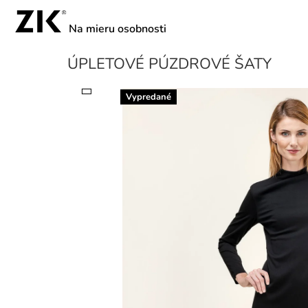
Prejsť
na
obsah
ÚPLETOVÉ PÚZDROVÉ ŠATY
Vypredané