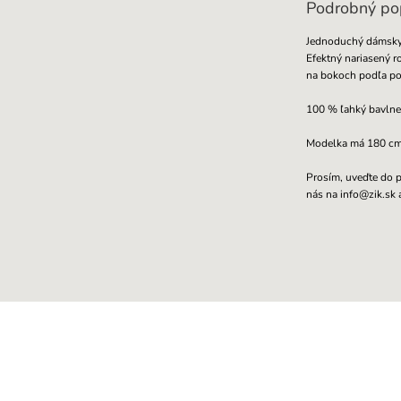
Podrobný po
Jednoduchý dámsky 
Efektný nariasený r
na bokoch podľa pot
100 % ľahký bavlne
Modelka má 180 cm, 
Prosím, uveďte do p
nás na info@zik.sk