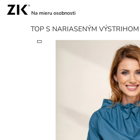
Prejsť
na
obsah
TOP S NARIASENÝM VÝSTRIHOM 