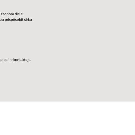
 zadnom diele.
ou prispôsobiť šírku
 prosím, kontaktujte