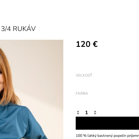
3/4 RUKÁV
120 €
Jednotková
cena:
VEĽKOSŤ
FARBA
100 % ľahký bavlnený popelín príjem