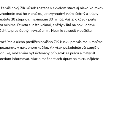
 že váš nový ZIK kúsok zostane v skvelom stave aj niekoľko rokov.
zhodnete prať ho v pračke, je nevyhnutný veľmi šetrný a krátky
teplote 30 stupňov, maximálne 30 minút. Váš ZIK kúsok perte
a minime. Etiketa s inštrukciami je vždy všitá na boku odevu.
yžehlíte pred úplným vysušením. Nesmie sa sušiť v sušičke.
ozšírenia alebo predĺženia vášho ZIK kúsku pre vás radi urobíme.
o poznámky v nákupnom košíku. Ak však požadujete výraznejšiu
 ponuke, môže vám byť účtovaný príplatok za prácu a materiál
redom informovať. Viac o možnostiach úprav na mieru nájdete