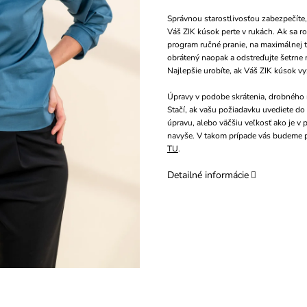
Správnou starostlivosťou zabezpečíte,
Váš ZIK kúsok perte v rukách. Ak sa ro
program ručné pranie, na maximálnej 
obrátený naopak a odstreďujte šetrne n
Najlepšie urobíte, ak Váš ZIK kúsok v
Úpravy v podobe skrátenia, drobného r
Stačí, ak vašu požiadavku uvediete d
úpravu, alebo väčšiu veľkosť ako je v
navyše. V takom prípade vás budeme p
TU
.
Detailné informácie