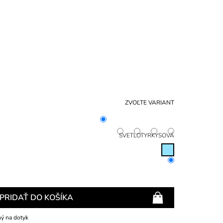
NÁKU
KOŠÍ
ZVOĽTE VARIANT
SVETLOTYRKYSOVÁ
PRIDAŤ DO KOŠÍKA
ný na dotyk