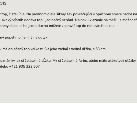
pis
top, čisté línie. Na prednom diele šikmý šev pokračujúci v opačnom smere nadol na
olákový výstrih dodáva topu jedinečný vzhľad. Na boku viazanie na mašľu s možnosť
reby alebo si ho jednoducho môžete zapraviť top do nohavíc či sukne.
ný popelín príjemný na dotyk
má oblečený top veľkosti S a jeho zadná stredná dĺžka je 63 cm.
oznámky, ak si želáte inú dĺžku. Ak si želáte inú farbu, alebo máte akékoľvek otázky,
 alebo +421 905 322 307.