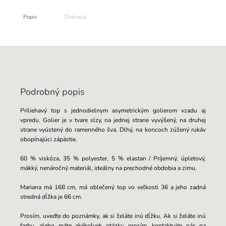
Popis
Diskusia
Podrobný popis
Priliehavý top s jednodielnym asymetrickým golierom vzadu aj
vpredu.
Golier je v tvare slzy, na jednej strane vyvýšený, na druhej
strane vyústený do ramenného šva. Dlhý, na koncoch zúžený rukáv
obopínajúci zápästie.
60 % viskóza, 35 % polyester, 5 % elastan / Príjemný, úpletový,
mäkký, nenáročný materiál, ideálny na prechodné obdobia a zimu.
Mariana má 168 cm, má oblečený top vo veľkosti 36 a jeho zadná
stredná dĺžka je 66 cm.
Prosím, uveďte do poznámky, ak si želáte inú dĺžku. Ak si želáte inú
farbu, alebo máte akékoľvek otázky, prosím, kontaktujte nás na