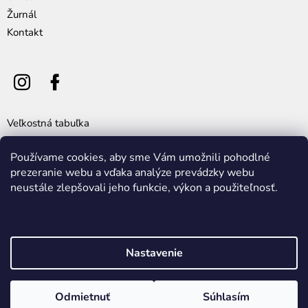
Žurnál
Kontakt
Veľkostná tabuľka
Všeobecné obchodné podmienky
Používame cookies, aby sme Vám umožnili pohodlné
Výmena, vrátenie a reklamácia tovaru
prezeranie webu a vďaka analýze prevádzky webu
Cookie policy
neustále zlepšovali jeho funkcie, výkon a použiteľnosť.
Ochrana osobných údajov
Nastavenie
Vytvoril Shoptet
Vitajte! Užite si výnimočnú zľavu 30 % na všetko okrem opaskov a
jednokusoviek s kódom: este.jeden . Pozrite posledné jednokusovky
Odmietnuť
Súhlasím
Copyright 2026
ZIK
. Všetky práva vyhradené.
za 60 eur/ks. Platí do vypredania zásob.