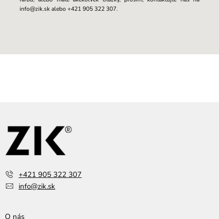
info@zik.sk alebo +421 905 322 307.
Z
á
p
ä
t
i
e
+421 905 322 307
info@zik.sk
O nás