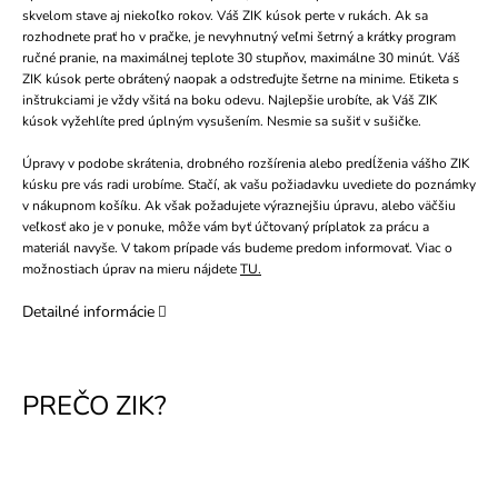
skvelom stave aj niekoľko rokov. Váš ZIK kúsok perte v rukách. Ak sa
rozhodnete prať ho v pračke, je nevyhnutný veľmi šetrný a krátky program
ručné pranie, na maximálnej teplote 30 stupňov, maximálne 30 minút. Váš
ZIK kúsok perte obrátený naopak a odstreďujte šetrne na minime. Etiketa s
inštrukciami je vždy všitá na boku odevu. Najlepšie urobíte, ak Váš ZIK
kúsok vyžehlíte pred úplným vysušením. Nesmie sa sušiť v sušičke.
Úpravy v podobe skrátenia, drobného rozšírenia alebo predĺženia vášho ZIK
kúsku pre vás radi urobíme. Stačí, ak vašu požiadavku uvediete do poznámky
v nákupnom košíku. Ak však požadujete výraznejšiu úpravu, alebo väčšiu
veľkosť ako je v ponuke, môže vám byť účtovaný príplatok za prácu a
materiál navyše. V takom prípade vás budeme predom informovať. Viac o
možnostiach úprav na mieru nájdete
TU.
Detailné informácie