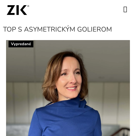
Prejsť
na
NÁKUPN
obsah
KOŠÍK
TOP S ASYMETRICKÝM GOLIEROM
Vypredané