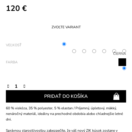
120 €
Jednotková
cena:
ZVOĽTE VARIANT
VEĽKOSŤ
ČIERNA
FARBA
PRIDAŤ DO KOŠÍKA
60 % viskóza, 35 % polyester, 5 % elastan / Príjemný, úpletový, mäkký,
nenáročný materiál, ideálny na prechodné obdobia alebo chladnejšie letné
dni.
Správnou starostlivosťou zabezpečíte, že váš nový ZIK kúsok zostane v