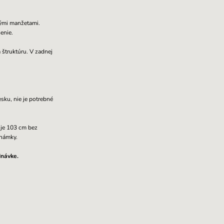
nými manžetami.
enie.
štruktúru. V zadnej
sku, nie je potrebné
 je 103 cm bez
známky.
dnávke.