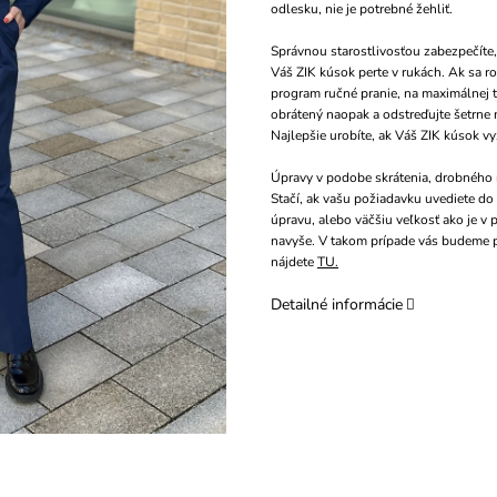
odlesku, nie je potrebné žehliť.
Správnou starostlivosťou zabezpečíte,
Váš ZIK kúsok perte v rukách. Ak sa ro
program ručné pranie, na maximálnej 
obrátený naopak a odstreďujte šetrne n
Najlepšie urobíte, ak Váš ZIK kúsok v
Úpravy v podobe skrátenia, drobného r
Stačí, ak vašu požiadavku uvediete d
úpravu, alebo väčšiu veľkosť ako je v
navyše. V takom prípade vás budeme 
nájdete
TU.
Detailné informácie