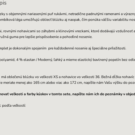
pis
úzky s objemnými nariasenými puf rukávmi, netradične padnutými ramenami a výraz
ombíková léga umožňujú obliecť blúzku aj naopak, čím ponúka väčšiu variabilitu nos
, rovnými nohavicami so záhybmi a klinovými vreckami, ktoré dodávajú vzdušnosť a 
 pružná guma pre lepšie prispôsobenie a pohodlné nosenie.
plet je dokonalým spojením pre každodenné nosenie aj špeciálne príležitosti.
olyamid, 4 % elastan / Moderný, ľahký a mierne elastický bavlnený popelín bez odle
 má oblečenú blúzku vo veľkosti XS a nohavice vo veľkosti 36.
Bežná dĺžka nohavíc
 že meriate menej ako 165 cm alebo viac ako 172 cm, napíšte nám Vašu výšku do po
novať veľkosti a farby kúskov v tomto sete, napíšte nám ich do poznámky v obje
 podľa veľkostí: