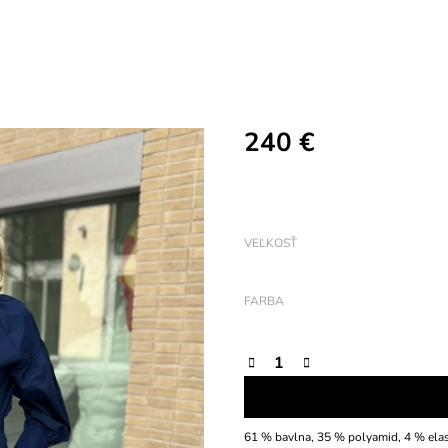
240 €
Jednotková
cena:
VEĽKOSŤ
FARBA
61 % bavlna, 35 % polyamid, 4 % elast