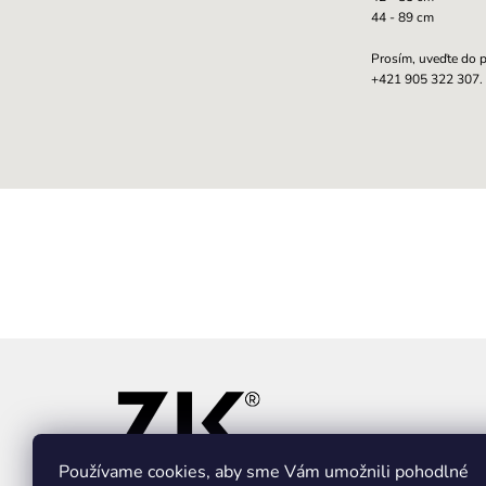
44 - 89 cm
Prosím, uveďte do p
+421 905 322 307.
Z
á
p
ä
t
i
Používame cookies, aby sme Vám umožnili pohodlné