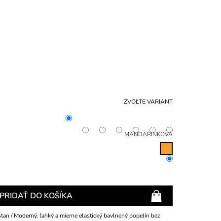
NÁKU
KOŠÍ
ZVOĽTE VARIANT
MANDARINKOVÁ
PRIDAŤ DO KOŠÍKA
an / Moderný, ľahký a mierne elastický bavlnený popelín bez