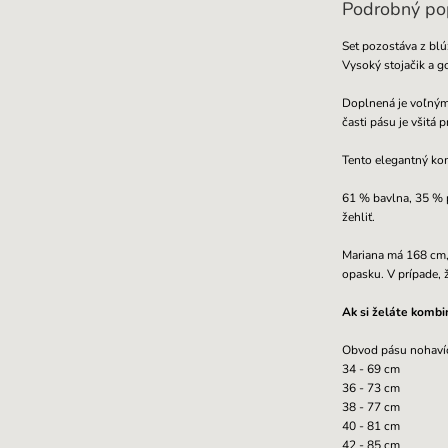
Podrobný po
Set pozostáva z bl
Vysoký stojačik a g
Doplnená je voľnými
časti pásu je všitá
Tento elegantný kom
61 % bavlna, 35 % p
žehliť.
Mariana má 168 cm,
opasku.
V prípade,
Ak si želáte kombi
Obvod pásu nohavíc
34 - 69 cm
36 - 73 cm
38 - 77 cm
40 - 81 cm
42 - 85 cm