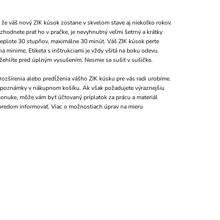
 že váš nový ZIK kúsok zostane v skvelom stave aj niekoľko rokov.
zhodnete prať ho v pračke, je nevyhnutný veľmi šetrný a krátky
teplote 30 stupňov, maximálne 30 minút. Váš ZIK kúsok perte
a minime. Etiketa s inštrukciami je vždy všitá na boku odevu.
yžehlíte pred úplným vysušením. Nesmie sa sušiť v sušičke.
ozšírenia alebo predĺženia vášho ZIK kúsku pre vás radi urobíme.
o poznámky v nákupnom košíku. Ak však požadujete výraznejšiu
 ponuke, môže vám byť účtovaný príplatok za prácu a materiál
predom informovať. Viac o možnostiach úprav na mieru