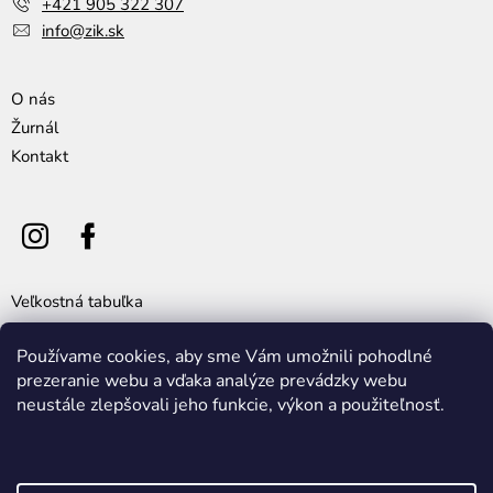
+421 905 322 307
info@zik.sk
O nás
Žurnál
Kontakt
Veľkostná tabuľka
Všeobecné obchodné podmienky
Používame cookies, aby sme Vám umožnili pohodlné
Výmena, vrátenie a reklamácia tovaru
prezeranie webu a vďaka analýze prevádzky webu
Cookie policy
neustále zlepšovali jeho funkcie, výkon a použiteľnosť.
Ochrana osobných údajov