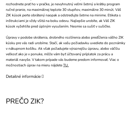
rozhodnete prať ho v pračke, je nevyhnutný veľmi šetrný a krátky program
ručné pranie, na maximálnej teplote 30 stupňov, maximálne 30 minút. Váš
ZIK kúsok perte obrátený naopak a odstreďujte šetrne na minime. Etiketa s
inštrukciami je vždy všitá na boku odevu. Najlepšie urobíte, ak Váš ZIK
kúsok vyžehlíte pred úplným vysušením. Nesmie sa sušiť v sušičke.
Úpravy v podobe skrátenia, drobného rozšírenia alebo predĺženia vášho ZIK
kúsku pre vás radi urobíme. Stačí, ak vašu požiadavku uvediete do poznámky
v nákupnom košíku. Ak však požadujete výraznejšiu úpravu, alebo väčšiu
veľkosť ako je v ponuke, môže vám byť účtovaný príplatok za prácu a
materiál navyše. V takom prípade vás budeme predom informovať. Viac o
možnostiach úprav na mieru nájdete
TU.
Detailné informácie