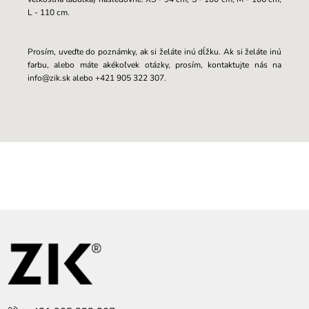
L - 110 cm.
Prosím, uveďte do poznámky, ak si želáte inú dĺžku. Ak si želáte inú
farbu, alebo máte akékoľvek otázky, prosím, kontaktujte nás na
info@zik.sk alebo +421 905 322 307.
Z
á
p
ä
t
i
e