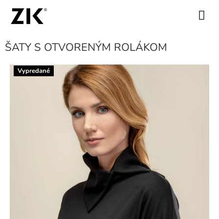
Prejsť
na
NÁKUPN
obsah
KOŠÍK
ŠATY S OTVORENÝM ROLÁKOM
Vypredané