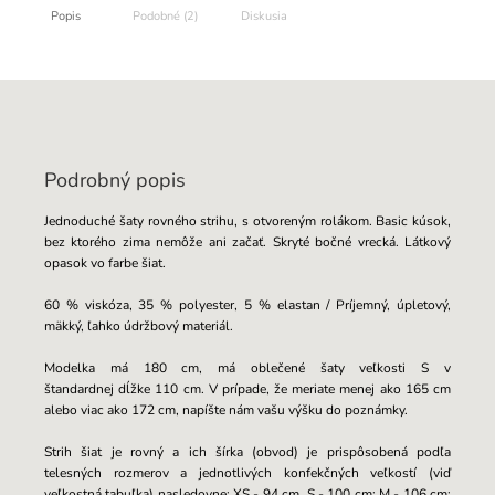
Popis
Podobné (2)
Diskusia
Podrobný popis
Jednoduché šaty rovného strihu, s otvoreným rolákom. Basic kúsok,
bez ktorého zima nemôže ani začať. Skryté bočné vrecká. Látkový
opasok vo farbe šiat.
60 % viskóza, 35 % polyester, 5 % elastan / Príjemný, úpletový,
mäkký, ľahko údržbový materiál.
Modelka má 180 cm, má oblečené šaty veľkosti S v
štandardnej
dĺžke 110 cm. V prípade, že meriate menej ako 165 cm
alebo viac ako 172 cm, napíšte nám vašu výšku do poznámky.
Strih šiat je rovný a ich šírka (obvod) je prispôsobená podľa
telesných rozmerov a jednotlivých konfekčných veľkostí (viď
veľkostná tabuľka) nasledovne: XS - 94 cm, S - 100 cm; M - 106 cm;