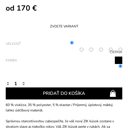
od
170 €
Jednotková
cena:
ZVOĽTE VARIANT
VEĽKOSŤ
ČIERNA
FARBA
PRIDAŤ DO KOŠÍKA
60 % viskóza, 35 % polyester, 5 % elastan / Príjemný, úpletový, mäkký,
ľahko údržbový materiál.
Správnou starostlivosťou zabezpečíte, že váš nový ZIK kúsok zostane v
skvelom stave aj niekoľko rokov. Váš ZIK kúsok perte v rukách. Ak sa