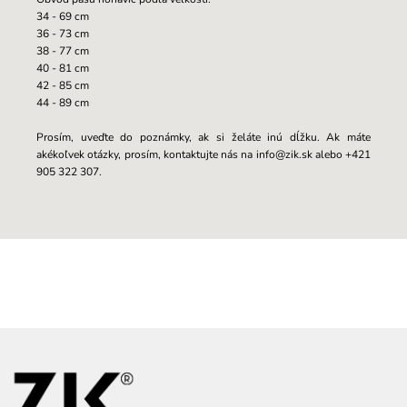
34 - 69 cm
36 - 73 cm
38 - 77 cm
40 - 81 cm
42 - 85 cm
44 - 89 cm
Prosím, uveďte do poznámky, ak si želáte inú dĺžku. Ak máte
akékoľvek otázky, prosím, kontaktujte nás na info@zik.sk alebo +421
905 322 307.
Z
á
p
ä