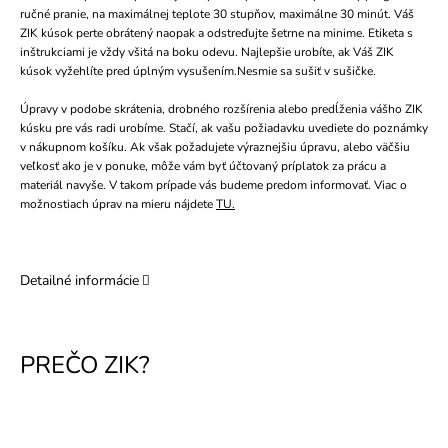
ručné pranie, na maximálnej teplote 30 stupňov, maximálne 30 minút. Váš
ZIK kúsok perte obrátený naopak a odstreďujte šetrne na minime. Etiketa s
inštrukciami je vždy všitá na boku odevu. Najlepšie urobíte, ak Váš ZIK
kúsok vyžehlíte pred úplným vysušením.Nesmie sa sušiť v sušičke.
Úpravy v podobe skrátenia, drobného rozšírenia alebo predĺženia vášho ZIK
kúsku pre vás radi urobíme. Stačí, ak vašu požiadavku uvediete do poznámky
v nákupnom košíku. Ak však požadujete výraznejšiu úpravu, alebo väčšiu
veľkosť ako je v ponuke, môže vám byť účtovaný príplatok za prácu a
materiál navyše. V takom prípade vás budeme predom informovať. Viac o
možnostiach úprav na mieru nájdete
TU.
Detailné informácie