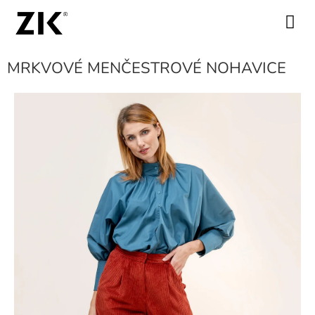
Prejsť
na
NÁKUPN
obsah
KOŠÍK
MRKVOVÉ MENČESTROVÉ NOHAVICE