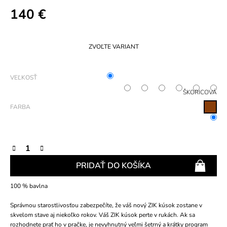
140 €
Jednotková
cena:
ZVOĽTE VARIANT
VEĽKOSŤ
ŠKORICOVÁ
FARBA
PRIDAŤ DO KOŠÍKA
100 % bavlna
Správnou starostlivosťou zabezpečíte, že váš nový ZIK kúsok zostane v
skvelom stave aj niekoľko rokov. Váš ZIK kúsok perte v rukách. Ak sa
rozhodnete prať ho v pračke, je nevyhnutný veľmi šetrný a krátky program