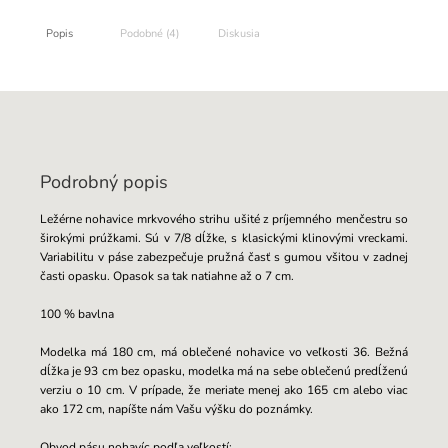
Popis
Podobné (4)
Diskusia
Podrobný popis
Ležérne nohavice mrkvového strihu ušité z príjemného menčestru so
širokými prúžkami. Sú v 7/8 dĺžke, s klasickými klinovými vreckami.
Variabilitu v páse zabezpečuje pružná časť s gumou všitou v zadnej
časti opasku. Opasok sa tak natiahne až o 7 cm.
100 % bavlna
Modelka má 180 cm, má oblečené nohavice vo veľkosti 36. Bežná
dĺžka je 93 cm bez opasku, modelka má na sebe oblečenú predĺženú
verziu o 10 cm. V prípade, že meriate menej ako 165 cm alebo viac
ako 172 cm, napíšte nám Vašu výšku do poznámky.
Obvod pásu nohavíc podľa veľkostí: