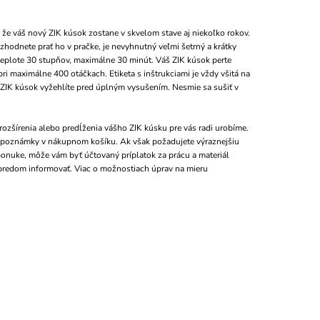
 že váš nový ZIK kúsok zostane v skvelom stave aj niekoľko rokov.
zhodnete prať ho v pračke, je nevyhnutný veľmi šetrný a krátky
teplote 30 stupňov, maximálne 30 minút. Váš ZIK kúsok perte
ri maximálne 400 otáčkach. Etiketa s inštrukciami je vždy všitá na
 ZIK kúsok vyžehlíte pred úplným vysušením. Nesmie sa sušiť v
ozšírenia alebo predĺženia vášho ZIK kúsku pre vás radi urobíme.
o poznámky v nákupnom košíku. Ak však požadujete výraznejšiu
 ponuke, môže vám byť účtovaný príplatok za prácu a materiál
predom informovať. Viac o možnostiach úprav na mieru