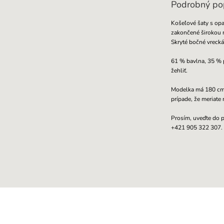
Podrobný po
Košeľové šaty s op
zakončené širokou 
Skryté bočné vrecká
61 % bavlna, 35 % p
žehliť.
Modelka má 180 cm, 
prípade, že meriat
Prosím, uveďte do p
+421 905 322 307.