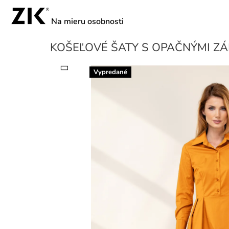
Prejsť
na
obsah
KOŠEĽOVÉ ŠATY S OPAČNÝMI Z
Vypredané