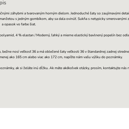
pis
ačnými záhybmi a tvarovaným horným dielom. Jednoduché šaty so zaujímavými detai
manžetou s jedným gombíkom, aby sa dala ovinúť. Sukňa s netypicky smerovanými 
 a opasok vo farbe šiat.
olyamid, 4 % elastan / Moderný, ľahký a mierne elastický bavlnený popelín bez odle
bežne nosí veľkosť 36 a má oblečené šaty veľkosti 36 v štandardnej zadnej stredn
e menej ako 165 cm alebo viac ako 172 cm, napíšte nám vašu výšku do poznámky.
oznámky, ak si želáte inú dĺžku. Ak máte akékoľvek otázky, prosím, kontaktujte nás 