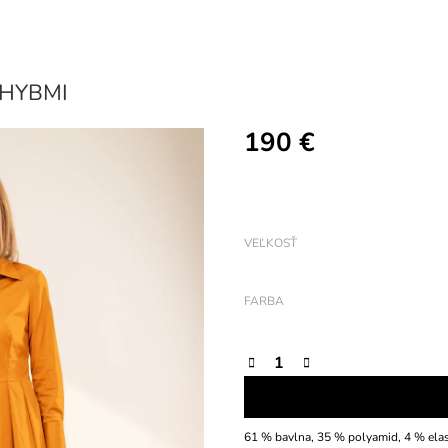
ÁHYBMI
190 €
Jednotková
cena:
VEĽKOSŤ
FARBA
61 % bavlna, 35 % polyamid, 4 % elast