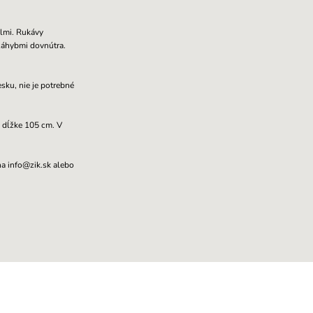
lmi. Rukávy
záhybmi dovnútra.
sku, nie je potrebné
e dĺžke 105 cm. V
na info@zik.sk alebo