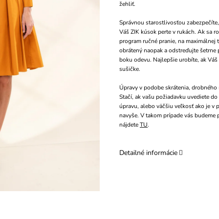
žehliť.
Správnou starostlivosťou zabezpečíte,
Váš ZIK kúsok perte v rukách. Ak sa ro
program ručné pranie, na maximálnej 
obrátený naopak a odstreďujte šetrne p
boku odevu. Najlepšie urobíte, ak Váš
sušičke.
Úpravy v podobe skrátenia, drobného r
Stačí, ak vašu požiadavku uvediete d
úpravu, alebo väčšiu veľkosť ako je v
navyše. V takom prípade vás budeme 
nájdete
TU
.
Detailné informácie