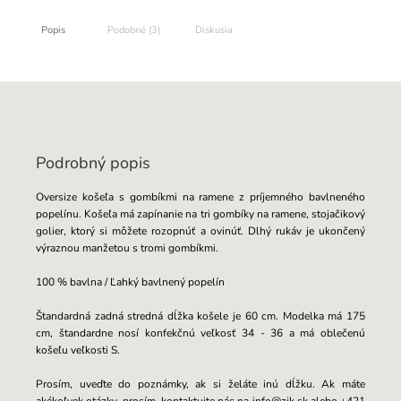
Popis
Podobné (3)
Diskusia
Podrobný popis
Oversize košeľa s gombíkmi na ramene z príjemného bavlneného
popelínu. Košeľa má zapínanie na tri gombíky na ramene, stojačikový
golier, ktorý si môžete rozopnúť a ovinúť. Dlhý rukáv je ukončený
výraznou manžetou s tromi gombíkmi.
100 % bavlna / Ľahký bavlnený popelín
Štandardná zadná stredná dĺžka košele je 60 cm. Modelka má 175
cm, štandardne nosí konfekčnú veľkosť 34 - 36 a má oblečenú
košeľu veľkosti S.
Prosím, uveďte do poznámky, ak si želáte inú dĺžku. Ak máte