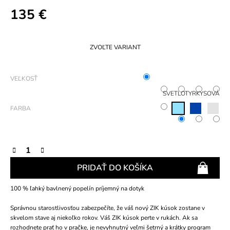
135 €
Jednotková
cena:
ZVOĽTE VARIANT
VEĽKOSŤ
SVETLOTYRKYSOVÁ
FARBA
PRIDAŤ DO KOŠÍKA
100 % ľahký bavlnený popelín príjemný na dotyk
Správnou starostlivosťou zabezpečíte, že váš nový ZIK kúsok zostane v
skvelom stave aj niekoľko rokov. Váš ZIK kúsok perte v rukách. Ak sa
rozhodnete prať ho v pračke, je nevyhnutný veľmi šetrný a krátky program