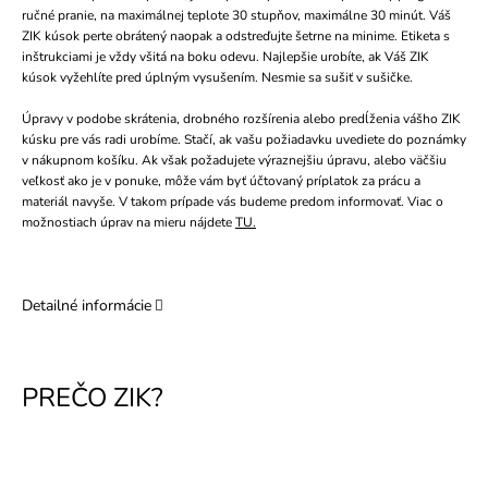
ručné pranie, na maximálnej teplote 30 stupňov, maximálne 30 minút. Váš
ZIK kúsok perte obrátený naopak a odstreďujte šetrne na minime. Etiketa s
inštrukciami je vždy všitá na boku odevu. Najlepšie urobíte, ak Váš ZIK
kúsok vyžehlíte pred úplným vysušením. Nesmie sa sušiť v sušičke.
Úpravy v podobe skrátenia, drobného rozšírenia alebo predĺženia vášho ZIK
kúsku pre vás radi urobíme. Stačí, ak vašu požiadavku uvediete do poznámky
v nákupnom košíku. Ak však požadujete výraznejšiu úpravu, alebo väčšiu
veľkosť ako je v ponuke, môže vám byť účtovaný príplatok za prácu a
materiál navyše. V takom prípade vás budeme predom informovať. Viac o
možnostiach úprav na mieru nájdete
TU.
Detailné informácie