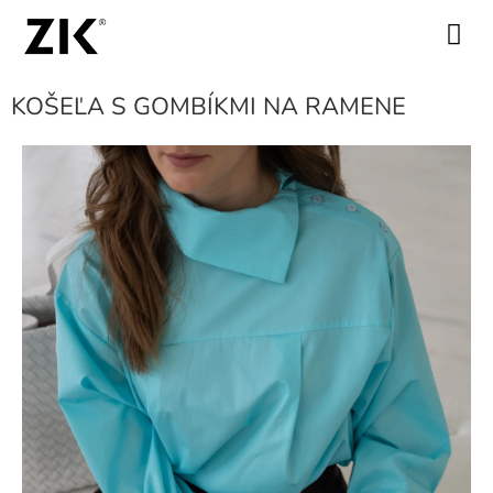
Prejsť
na
NÁKUPN
obsah
KOŠÍK
KOŠEĽA S GOMBÍKMI NA RAMENE