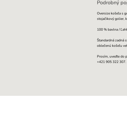
Podrobný po
Oversize košeľa s 
stojačikový golier,
100 % bavlna / Ľah
Štandardná zadná s
oblečenú košeľu veľ
Prosím, uveďte do p
+421 905 322 307.