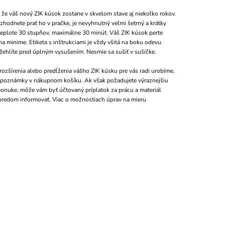
 že váš nový ZIK kúsok zostane v skvelom stave aj niekoľko rokov.
zhodnete prať ho v pračke, je nevyhnutný veľmi šetrný a krátky
teplote 30 stupňov, maximálne 30 minút. Váš ZIK kúsok perte
a minime. Etiketa s inštrukciami je vždy všitá na boku odevu.
yžehlíte pred úplným vysušením. Nesmie sa sušiť v sušičke.
ozšírenia alebo predĺženia vášho ZIK kúsku pre vás radi urobíme.
o poznámky v nákupnom košíku. Ak však požadujete výraznejšiu
 ponuke, môže vám byť účtovaný príplatok za prácu a materiál
predom informovať. Viac o možnostiach úprav na mieru