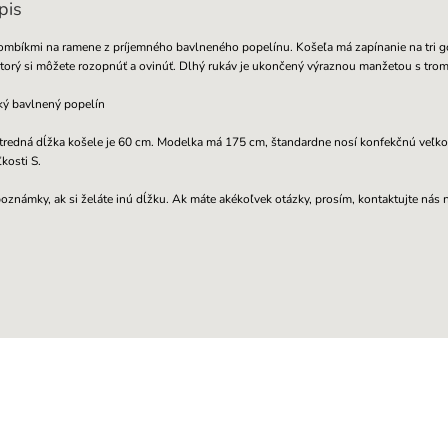
pis
gombíkmi na ramene z príjemného bavlneného popelínu. Košeľa má zapínanie na tri 
 ktorý si môžete rozopnúť a ovinúť. Dlhý rukáv je ukončený výraznou manžetou s tr
ký bavlnený popelín
tredná dĺžka košele je 60 cm. Modelka má 175 cm, štandardne nosí konfekčnú veľko
kosti S.
oznámky, ak si želáte inú dĺžku. Ak máte akékoľvek otázky, prosím, kontaktujte nás 