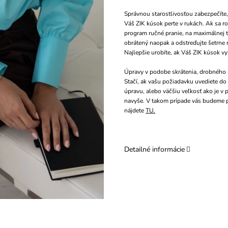
Správnou starostlivosťou zabezpečíte,
Váš ZIK kúsok perte v rukách. Ak sa ro
program ručné pranie, na maximálnej 
obrátený naopak a odstreďujte šetrne n
Najlepšie urobíte, ak Váš ZIK kúsok v
Úpravy v podobe skrátenia, drobného r
Stačí, ak vašu požiadavku uvediete d
úpravu, alebo väčšiu veľkosť ako je v
navyše. V takom prípade vás budeme 
nájdete
TU.
Detailné informácie