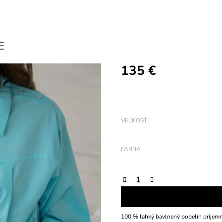
E
135 €
Jednotková
cena:
VEĽKOSŤ
FARBA
100 % ľahký bavlnený popelín príjem