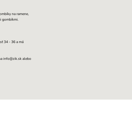
gombíky na ramene,
omi gombíkmi.
sť 34 - 36 a má
na info@zik.sk alebo