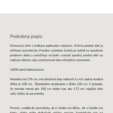
Podrobný popis
Kimonový strih s krátkym padnutým rukávom. Vrchný predný diel je
strihaný asymetricky. Poistka v podobe šnúrky je našitá na spodnom
prednom diele a umožňuje na boku uviazať spodný predný diel so
zadným dielom, aby sa kimonové šaty nežiadúco neotvárali.
100% letná ľahká bavlna
Modelka má 176 cm, má oblečené šaty veľkosti S a ich zadná stredná
dĺžka je 100 cm.
Štandardne dodávame v dĺžke 100 cm. V prípade,
že meriate menej ako 165 cm alebo viac ako 172 cm, napíšte nám
vašu výšku do poznámky.
Prosím, uveďte do poznámky, ak si želáte inú dĺžku. Ak si želáte inú
farbu, alebo máte akékoľvek otázky, prosím, kontaktujte nás na