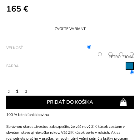
165 €
Jednotková
cena:
ZVOĽTE VARIANT
VEĽKOSŤ
PETROLEJOVÁ
FARBA
PRIDAŤ DO KOŠÍKA
100 % letná ľahká bavlna
Správnou starostlivosťou zabezpečíte, že váš nový ZIK kúsok zostane v
skvelom stave aj niekoľko rokov. Váš ZIK kúsok perte v rukách. Ak sa
rozhodnete prať ho v pračke, je nevyhnutný veľmi šetrný a krátky program