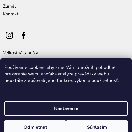
Žurnál
Kontakt
Veľkostná tabuľka
Všeobecné obchodné podmienky
Používame cookies, aby sme Vám umožnili pohodlné
Výmena, vrátenie a reklamácia tovaru
prezeranie webu a vďaka analýze prevádzky webu
Cookie policy
neustále zlepšovali jeho funkcie, výkon a použiteľnosť.
Ochrana osobných údajov
Nastavenie
Vytvoril Shoptet
Vitajte! Užite si výnimočnú zľavu 30 % na všetko okrem opaskov a
jednokusoviek s kódom: este.jeden . Pozrite posledné jednokusovky
Odmietnuť
Súhlasím
Copyright 2026
ZIK
. Všetky práva vyhradené.
za 60 eur/ks. Platí do vypredania zásob.