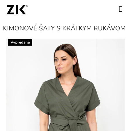
Prejsť
na
NÁKUPN
obsah
KOŠÍK
KIMONOVÉ ŠATY S KRÁTKYM RUKÁVOM
Vypredané