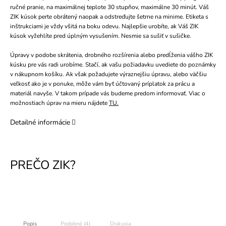
ručné pranie, na maximálnej teplote 30 stupňov, maximálne 30 minút. Váš
ZIK kúsok perte obrátený naopak a odstreďujte šetrne na minime. Etiketa s
inštrukciami je vždy všitá na boku odevu. Najlepšie urobíte, ak Váš ZIK
kúsok vyžehlíte pred úplným vysušením. Nesmie sa sušiť v sušičke.
Úpravy v podobe skrátenia, drobného rozšírenia alebo predĺženia vášho ZIK
kúsku pre vás radi urobíme. Stačí, ak vašu požiadavku uvediete do poznámky
v nákupnom košíku. Ak však požadujete výraznejšiu úpravu, alebo väčšiu
veľkosť ako je v ponuke, môže vám byť účtovaný príplatok za prácu a
materiál navyše. V takom prípade vás budeme predom informovať. Viac o
možnostiach úprav na mieru nájdete
TU.
Detailné informácie
Popis
Podobné (4)
Diskusia