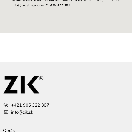
info@zik.sk alebo +421 905 322 307.
Z
á
p
ä
t
i
e
+421 905 322 307
info@zik.sk
O nás