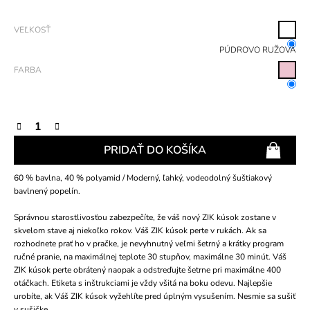
VEĽKOSŤ
PÚDROVO RUŽOVÁ
FARBA
PRIDAŤ DO KOŠÍKA
60 % bavlna, 40 % polyamid / Moderný, ľahký, vodeodolný šuštiakový
bavlnený popelín.
Správnou starostlivosťou zabezpečíte, že váš nový ZIK kúsok zostane v
skvelom stave aj niekoľko rokov. Váš ZIK kúsok perte v rukách. Ak sa
rozhodnete prať ho v pračke, je nevyhnutný veľmi šetrný a krátky program
ručné pranie, na maximálnej teplote 30 stupňov, maximálne 30 minút. Váš
ZIK kúsok perte obrátený naopak a odstreďujte šetrne pri maximálne 400
otáčkach. Etiketa s inštrukciami je vždy všitá na boku odevu. Najlepšie
urobíte, ak Váš ZIK kúsok vyžehlíte pred úplným vysušením. Nesmie sa sušiť
v sušičke.