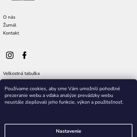
O nás
Žurnál
Kontakt
Veľkostná tabuľka
Všeobecné obchodné podmienky
Používame cookies, aby sme Vám umožnili pohodlné
Výmena, vrátenie a reklamácia tovaru
prezeranie webu a vďaka analýze prevádzky webu
Cookie policy
neustále zlepšovali jeho funkcie, výkon a použiteľnosť.
Ochrana osobných údajov
Nastavenie
Vytvoril Shoptet