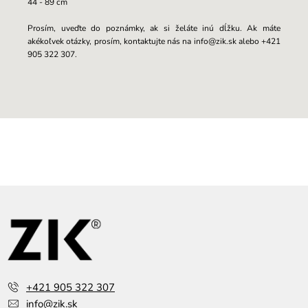
44 - 89 cm
Prosím, uveďte do poznámky, ak si želáte inú dĺžku. Ak máte
akékoľvek otázky, prosím, kontaktujte nás na info@zik.sk alebo +421
905 322 307.
Z
á
p
ä
t
i
e
+421 905 322 307
info@zik.sk