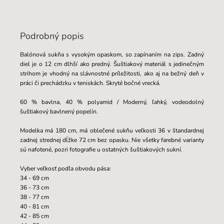
Podrobný popis
Balónová sukňa s vysokým opaskom, so zapínaním na zips. Zadný
diel je o 12 cm dlhší ako predný. Šuštiakový materiál s jedinečným
strihom je vhodný na slávnostné príležitosti, ako aj na bežný deň v
práci či prechádzku v teniskách. Skryté bočné vrecká.
60 % bavlna, 40 % polyamid / Moderný, ľahký, vodeodolný
šuštiakový bavlnený popelín.
Modelka má 180 cm, má oblečené sukňu veľkosti 36 v štandardnej
zadnej strednej dĺžke
72
cm bez opasku. Nie všetky farebné varianty
sú nafotené, pozri fotografie u ostatných šuštiakových sukní.
Vyber veľkosť podľa obvodu pása:
34 - 69 cm
36 - 73 cm
38 - 77 cm
40 - 81 cm
42 - 85 cm